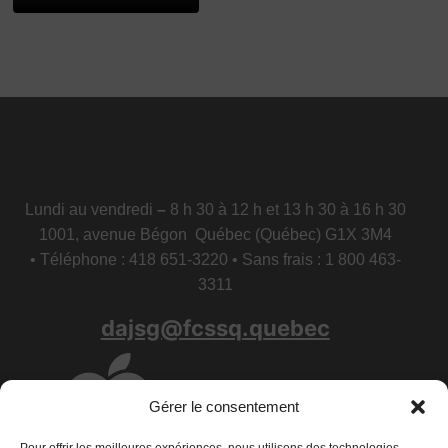
Lundi au vendredi
–
8 h 30 à 12 h et 13 h 30 à 16 h 30
1001, avenue Bégon Québec (Québec) G1X 3M4
• Téléphone : 418 651-3220 • Sans frais : 1 800 463-
3311
dajsg@fcssq.quebec
Gérer le consentement