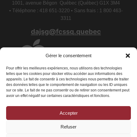
1001, avenue Bégon Québec (Québec) G1X 3M4
• Téléphone : 418 651-3220 • Sans frais : 1 800 463-
3311
dajsg@fcssq.quebec
Gérer le consentement
Pour offrir les meilleures expériences, nous utilisons des technologies
telles que les cookies pour stocker et/ou accéder aux informations des
appareils. Le fait de consentir à ces technologies nous permettra de traiter
des données telles que le comportement de navigation ou les ID uniques
sur ce site. Le fait de ne pas consentir ou de retirer son consentement peut
avoir un effet négatif sur certaines caractéristiques et fonctions.
Accepter
Conditions générales
|
Déclaration de confidentialité
|
Politique de
cookies
Refuser
© 2026 La Fédération des centres de services scolaires du Québec - Tous
droits réservés