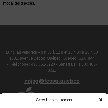
modalités d’accès.
Lundi au vendredi
–
8 h 30 à 12 h et 13 h 30 à 16 h 30
1001, avenue Bégon Québec (Québec) G1X 3M4
• Téléphone : 418 651-3220 • Sans frais : 1 800 463-
3311
dajsg@fcssq.quebec
Gérer le consentement