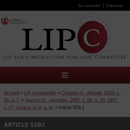
Se connecter
S'abonner
Accueil
>
LIP commentée
>
Chapitre X - Abrogé, 2005, c.
20, a. 7.
>
Section IV - Abrogée, 1997, c. 98, a. 20; 1997,
c. 47, annexe (a. 8, a. 9).
> Article 529.1
ARTICLE 529.1