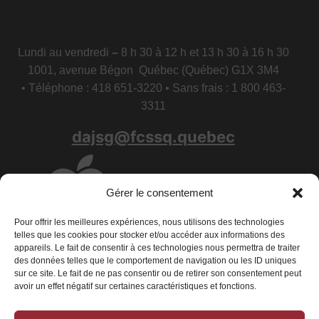
Lundi au vendredi
–
8 h 30 à 12 h et 13 h 30 à 16 h 30
1001, avenue Bégon Québec (Québec) G1X 3M4
• Téléphone : 418 651-3220 • Sans frais : 1 800 463-
3311
dajsg@fcssq.quebec
Gérer le consentement
Pour offrir les meilleures expériences, nous utilisons des technologies
telles que les cookies pour stocker et/ou accéder aux informations des
appareils. Le fait de consentir à ces technologies nous permettra de traiter
des données telles que le comportement de navigation ou les ID uniques
sur ce site. Le fait de ne pas consentir ou de retirer son consentement peut
avoir un effet négatif sur certaines caractéristiques et fonctions.