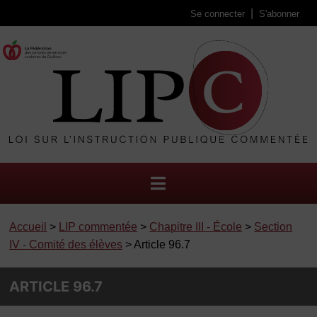
Se connecter
S'abonner
Accueil
>
LIP commentée
>
Chapitre III - École
>
Section
IV - Comité des élèves
> Article 96.7
ARTICLE 96.7