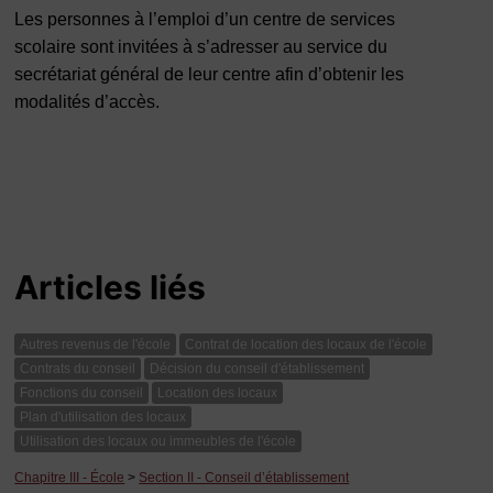
Les personnes à l’emploi d’un centre de services
scolaire sont invitées à s’adresser au service du
secrétariat général de leur centre afin d’obtenir les
modalités d’accès.
Articles liés
Autres revenus de l'école
Contrat de location des locaux de l'école
Contrats du conseil
Décision du conseil d'établissement
Fonctions du conseil
Location des locaux
Plan d'utilisation des locaux
Utilisation des locaux ou immeubles de l'école
Chapitre III - École
>
Section II - Conseil d’établissement