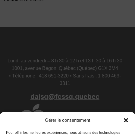
Lundi au vendredi
–
8 h 30 à 12 h et 13 h 30 à 16 h 30
1001, avenue Bégon Québec (Québec) G1X 3M4
• Téléphone : 418 651-3220 • Sans frais : 1 800 463-
3311
dajsg@fcssq.quebec
Gérer le consentement
Pour offrir les meilleures expériences, nous utilisons des technologies