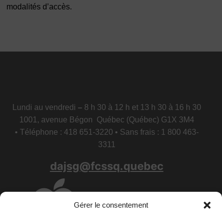
modalités d’accès.
Lundi au vendredi
–
8 h 30 à 12 h et 13 h 30 à 16 h 30
1001, avenue Bégon Québec (Québec) G1X 3M4
• Téléphone : 418 651-3220 • Sans frais : 1 800 463-
3311
dajsg@fcssq.quebec
Gérer le consentement