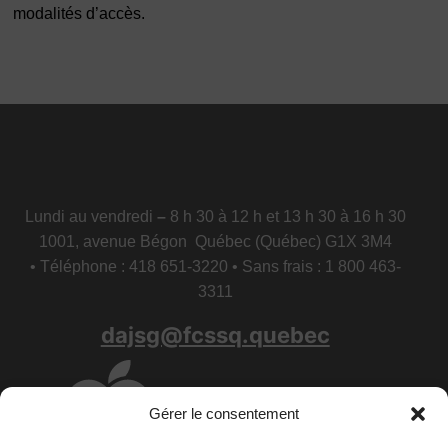
modalités d’accès.
Lundi au vendredi
–
8 h 30 à 12 h et 13 h 30 à 16 h 30
1001, avenue Bégon Québec (Québec) G1X 3M4
• Téléphone : 418 651-3220 • Sans frais : 1 800 463-
3311
dajsg@fcssq.quebec
Gérer le consentement