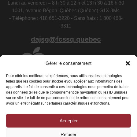
Lundi au vendredi
–
8 h 30 à 12 h et 13 h 30 à 16 h 30
1001, avenue Bégon Québec (Québec) G1X 3M4
• Téléphone : 418 651-3220 • Sans frais : 1 800 463-
3311
dajsg@fcssq.quebec
Gérer le consentement
Pour offrir les meilleures expériences, nous utilisons des technologies
telles que les cookies pour stocker et/ou accéder aux informations des
appareils. Le fait de consentir à ces technologies nous permettra de traiter
des données telles que le comportement de navigation ou les ID uniques
sur ce site. Le fait de ne pas consentir ou de retirer son consentement peut
avoir un effet négatif sur certaines caractéristiques et fonctions.
Accepter
Conditions générales
|
Déclaration de confidentialité
|
Politique de
cookies
Refuser