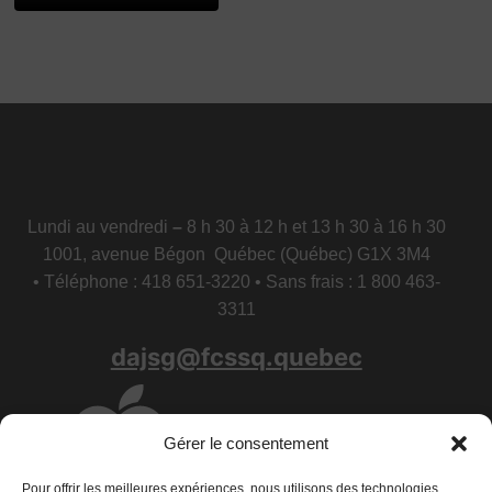
Lundi au vendredi
–
8 h 30 à 12 h et 13 h 30 à 16 h 30
1001, avenue Bégon Québec (Québec) G1X 3M4
• Téléphone : 418 651-3220 • Sans frais : 1 800 463-
3311
dajsg@fcssq.quebec
Gérer le consentement
Pour offrir les meilleures expériences, nous utilisons des technologies