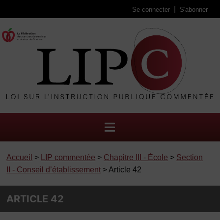
Se connecter
S'abonner
Accueil
>
LIP commentée
>
Chapitre III - École
>
Section
II - Conseil d’établissement
> Article 42
ARTICLE 42