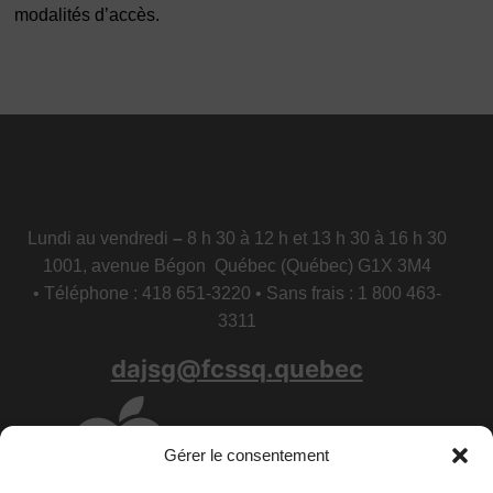
modalités d’accès.
Lundi au vendredi
–
8 h 30 à 12 h et 13 h 30 à 16 h 30
1001, avenue Bégon Québec (Québec) G1X 3M4
• Téléphone : 418 651-3220 • Sans frais : 1 800 463-
3311
dajsg@fcssq.quebec
Gérer le consentement