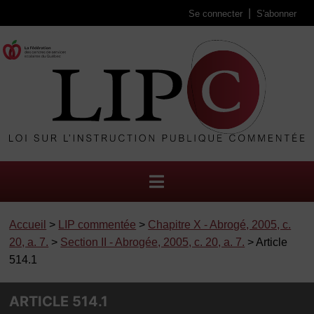
Se connecter
S'abonner
Accueil
>
LIP commentée
>
Chapitre X - Abrogé, 2005, c.
20, a. 7.
>
Section II - Abrogée, 2005, c. 20, a. 7.
> Article
514.1
ARTICLE 514.1