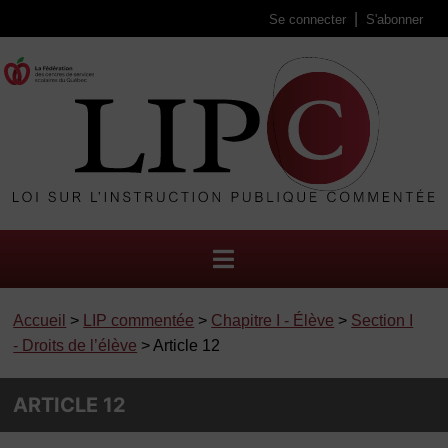
Se connecter
S'abonner
Accueil
>
LIP commentée
>
Chapitre I - Élève
>
Section I
- Droits de l’élève
> Article 12
ARTICLE 12