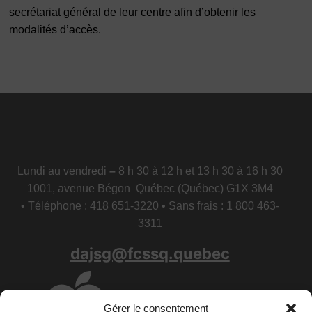
secrétariat général de leur centre afin d’obtenir les
modalités d’accès.
Lundi au vendredi
–
8 h 30 à 12 h et 13 h 30 à 16 h 30
1001, avenue Bégon Québec (Québec) G1X 3M4
• Téléphone : 418 651-3220 • Sans frais : 1 800 463-
3311
dajsg@fcssq.quebec
Gérer le consentement