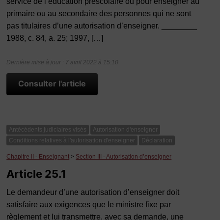
service de l’éducation préscolaire ou pour enseigner au
primaire ou au secondaire des personnes qui ne sont
pas titulaires d’une autorisation d’enseigner. ________
1988, c. 84, a. 25; 1997, […]
Dernière mise à jour : 7 avril 2022 à 15:10
Consulter l'article
Antécédents judiciaires visés
Autorisation d'enseigner
Conditions relatives à l'autorisation d'enseigner
Déclaration
Chapitre II - Enseignant
>
Section III - Autorisation d’enseigner
Article 25.1
Le demandeur d’une autorisation d’enseigner doit
satisfaire aux exigences que le ministre fixe par
règlement et lui transmettre, avec sa demande, une