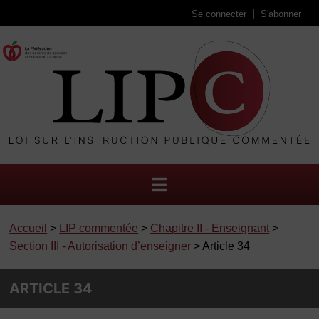
Se connecter
S'abonner
Accueil
>
LIP commentée
>
Chapitre II - Enseignant
>
Section III - Autorisation d’enseigner
> Article 34
ARTICLE 34