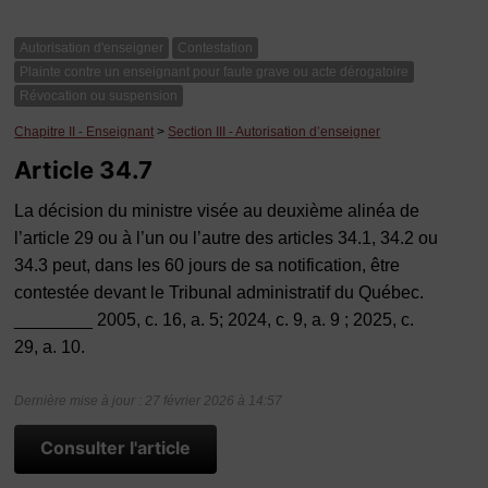
Autorisation d'enseigner
Contestation
Plainte contre un enseignant pour faute grave ou acte dérogatoire
Révocation ou suspension
Chapitre II - Enseignant
>
Section III - Autorisation d’enseigner
Article 34.7
La décision du ministre visée au deuxième alinéa de
l’article 29 ou à l’un ou l’autre des articles 34.1, 34.2 ou
34.3 peut, dans les 60 jours de sa notification, être
contestée devant le Tribunal administratif du Québec.
________ 2005, c. 16, a. 5; 2024, c. 9, a. 9 ; 2025, c.
29, a. 10.
Dernière mise à jour : 27 février 2026 à 14:57
Consulter l'article