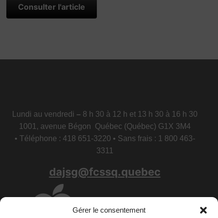
Consulter l'article
Lundi au vendredi
–
8 h 30 à 12 h et 13 h 30 à 16 h 30
1001, avenue Bégon Québec (Québec) G1X 3M4
• Téléphone : 418 651-3220 • Sans frais : 1 800 463-
3311
dajsg@fcssq.quebec
Gérer le consentement