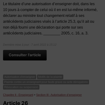
Le titulaire d’une autorisation d’enseigner doit, dans les
10 jours à compter de celui où il en est lui-même informé,
déclarer au ministre tout changement relatif à ses
antécédents judiciaires visés à l’article 25.3, qu’il ait ou
non déjà fourni une déclaration qui porte sur ses
antécédents judiciaires. ________ 2005, c. 16, a. 3.
Dernière mise à jour : 7 avril 2022 à 15:12
Consulter l'article
Autorisation d'enseigner
Motifs de la plainte
Plainte contre un enseignant pour faute grave ou acte dérogatoire
Révocation ou suspension
Chapitre II - Enseignant
>
Section III - Autorisation d’enseigner
Article 26