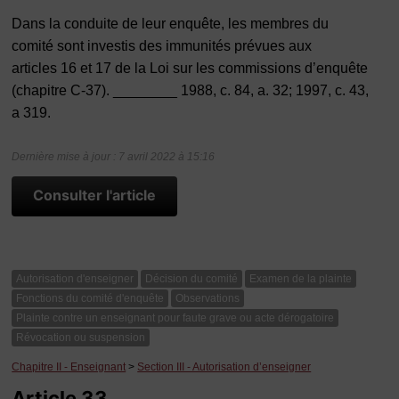
Dans la conduite de leur enquête, les membres du
comité sont investis des immunités prévues aux
articles 16 et 17 de la Loi sur les commissions d’enquête
(chapitre C‑37). ________ 1988, c. 84, a. 32; 1997, c. 43,
a 319.
Dernière mise à jour : 7 avril 2022 à 15:16
Consulter l'article
Autorisation d'enseigner
Décision du comité
Examen de la plainte
Fonctions du comité d'enquête
Observations
Plainte contre un enseignant pour faute grave ou acte dérogatoire
Révocation ou suspension
Chapitre II - Enseignant
>
Section III - Autorisation d’enseigner
Article 33