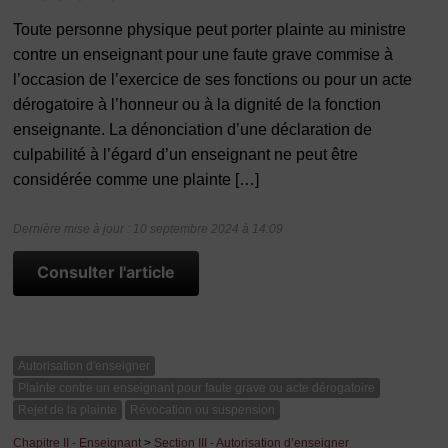
Toute personne physique peut porter plainte au ministre
contre un enseignant pour une faute grave commise à
l’occasion de l’exercice de ses fonctions ou pour un acte
dérogatoire à l’honneur ou à la dignité de la fonction
enseignante. La dénonciation d’une déclaration de
culpabilité à l’égard d’un enseignant ne peut être
considérée comme une plainte […]
Dernière mise à jour : 10 septembre 2024 à 14:09
Consulter l'article
Autorisation d'enseigner
Plainte contre un enseignant pour faute grave ou acte dérogatoire
Rejet de la plainte
Révocation ou suspension
Chapitre II - Enseignant
>
Section III - Autorisation d’enseigner