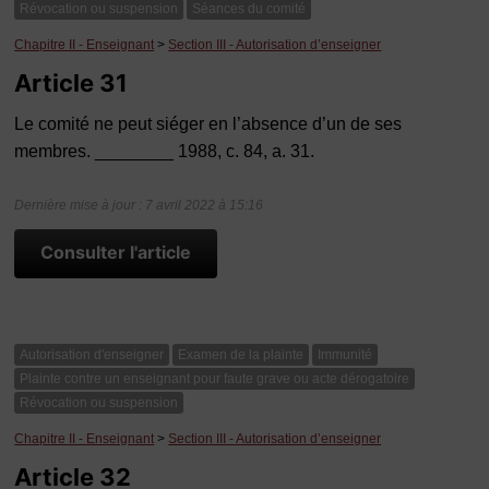
Révocation ou suspension
Séances du comité
Chapitre II - Enseignant
>
Section III - Autorisation d’enseigner
Article 31
Le comité ne peut siéger en l’absence d’un de ses
membres. ________ 1988, c. 84, a. 31.
Dernière mise à jour : 7 avril 2022 à 15:16
Consulter l'article
Autorisation d'enseigner
Examen de la plainte
Immunité
Plainte contre un enseignant pour faute grave ou acte dérogatoire
Révocation ou suspension
Chapitre II - Enseignant
>
Section III - Autorisation d’enseigner
Article 32