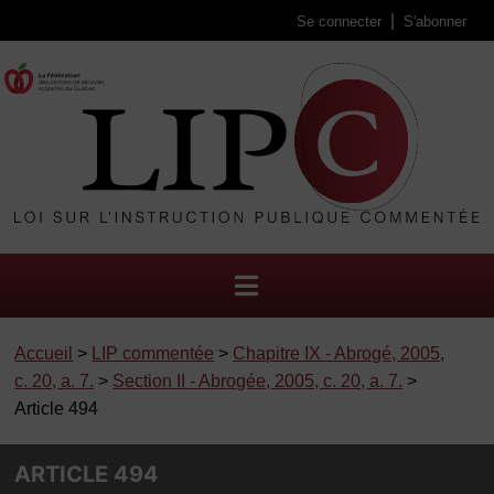
Se connecter
S'abonner
Accueil
>
LIP commentée
>
Chapitre IX - Abrogé, 2005,
c. 20, a. 7.
>
Section II - Abrogée, 2005, c. 20, a. 7.
>
Article 494
ARTICLE 494