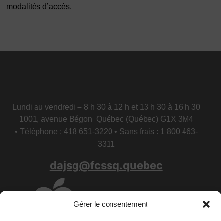
modalités d’accès.
Lundi au vendredi
–
8 h 30 à 12 h et 13 h 30 à 16 h 30
1001, avenue Bégon Québec (Québec) G1X 3M4
• Téléphone : 418 651-3220 • Sans frais : 1 800 463-
3311
dajsg@fcssq.quebec
Gérer le consentement