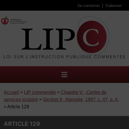
Se connecter
S'abonner
Accueil
>
LIP commentée
>
Chapitre V - Centre de
services scolaire
>
Section II - Abrogée, 1997, c. 47, a. 4.
> Article 129
ARTICLE 129