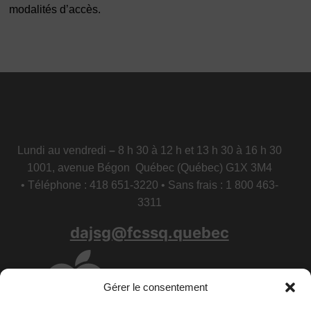
modalités d’accès.
Lundi au vendredi
–
8 h 30 à 12 h et 13 h 30 à 16 h 30
1001, avenue Bégon Québec (Québec) G1X 3M4
• Téléphone : 418 651-3220 • Sans frais : 1 800 463-
3311
dajsg@fcssq.quebec
Gérer le consentement