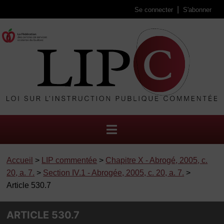
Se connecter
S'abonner
Accueil
>
LIP commentée
>
Chapitre X - Abrogé, 2005, c.
20, a. 7.
>
Section IV.1 - Abrogée, 2005, c. 20, a. 7.
>
Article 530.7
ARTICLE 530.7