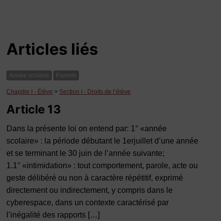
Articles liés
Année scolaire
Parents
Chapitre I - Élève
>
Section I - Droits de l’élève
Article 13
Dans la présente loi on entend par: 1° «année
scolaire» : la période débutant le 1erjuillet d’une année
et se terminant le 30 juin de l’année suivante;
1.1° «intimidation» : tout comportement, parole, acte ou
geste délibéré ou non à caractère répétitif, exprimé
directement ou indirectement, y compris dans le
cyberespace, dans un contexte caractérisé par
l’inégalité des rapports […]