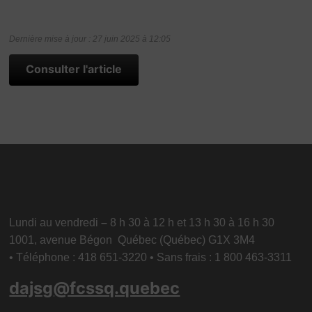
Dernière mise à jour : 27 juin 2025 à 12:05
Consulter l'article
Lundi au vendredi
–
8 h 30 à 12 h et 13 h 30 à 16 h 30
1001, avenue Bégon Québec (Québec) G1X 3M4
• Téléphone : 418 651-3220 • Sans frais : 1 800 463-3311
dajsg@fcssq.quebec