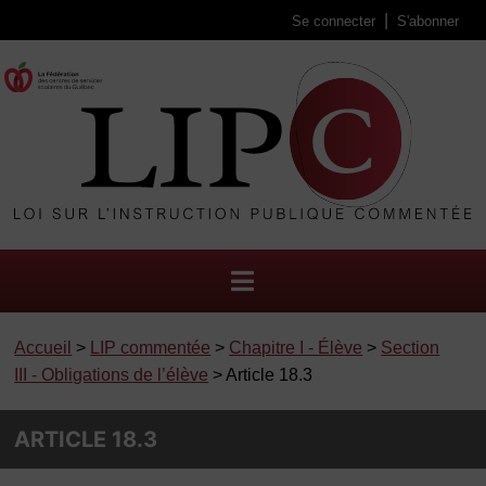
Se connecter
S'abonner
Accueil
>
LIP commentée
>
Chapitre I - Élève
>
Section
III - Obligations de l’élève
> Article 18.3
ARTICLE 18.3