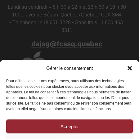
Lundi au vendredi
–
8 h 30 à 12 h et 13 h 30 à 16 h 30
1001, avenue Bégon Québec (Québec) G1X 3M4
• Téléphone : 418 651-3220 • Sans frais : 1 800 463-
3311
dajsg@fcssq.quebec
Gérer le consentement
Pour offrir les meilleures expériences, nous utilisons des technologies
telles que les cookies pour stocker et/ou accéder aux informations des
appareils. Le fait de consentir à ces technologies nous permettra de traiter
des données telles que le comportement de navigation ou les ID uniques
sur ce site. Le fait de ne pas consentir ou de retirer son consentement peut
avoir un effet négatif sur certaines caractéristiques et fonctions.
Accepter
Conditions générales
|
Déclaration de confidentialité
|
Politique de
cookies