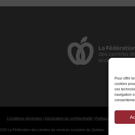
Pour offrir 
cookies pour
ces technolo
navigation ou
consentement
Ac
Conditions générales
|
Déclaration de confidentialité
|
Politique de cookies
026 La Fédération des centres de services scolaires du Québec - Tous droits rése