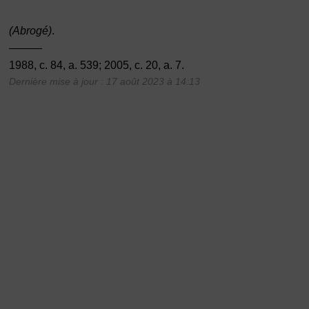
(Abrogé)
.
———
1988, c. 84, a. 539; 2005, c. 20, a. 7.
Dernière mise à jour : 17 août 2023 à 14:13