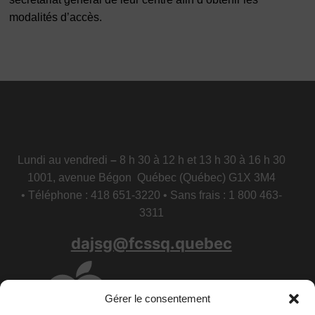
modalités d’accès.
Lundi au vendredi
–
8 h 30 à 12 h et 13 h 30 à 16 h 30
1001, avenue Bégon Québec (Québec) G1X 3M4
• Téléphone : 418 651-3220 • Sans frais : 1 800 463-
3311
dajsg@fcssq.quebec
Gérer le consentement