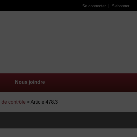
Se connecter
S'abonner
Nous joindre
s de contrôle
> Article 478.3