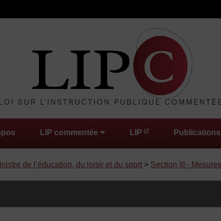
opos
LIP commentée
LIP
Publications
istre de l’éducation, du loisir et du sport
>
Section III - Mesure