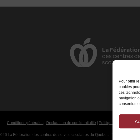
Pour offrir 
cookies pour
ces technolo
navigation ou
consentement
Ac
Conditions générales
|
Déclaration de confidentialité
|
Politique de cookies
026 La Fédération des centres de services scolaires du Québec - Tous droits rése