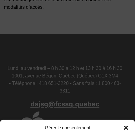
modalités d’accès.
Lundi au vendredi
–
8 h 30 à 12 h et 13 h 30 à 16 h 30
1001, avenue Bégon Québec (Québec) G1X 3M4
• Téléphone : 418 651-3220 • Sans frais : 1 800 463-
3311
dajsg@fcssq.quebec
Gérer le consentement