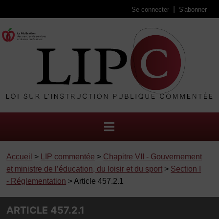
Se connecter
S'abonner
Accueil
>
LIP commentée
>
Chapitre VII - Gouvernement
et ministre de l’éducation, du loisir et du sport
>
Section I
- Réglementation
> Article 457.2.1
ARTICLE 457.2.1