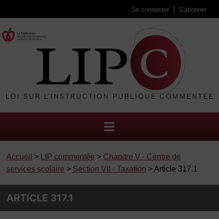
Se connecter
S'abonner
Accueil
>
LIP commentée
>
Chapitre V - Centre de
services scolaire
>
Section VII - Taxation
> Article 317.1
ARTICLE 317.1