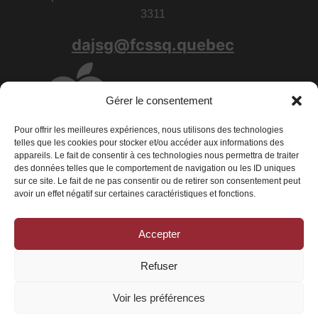
3311
dajsg@fcssq.quebec
Gérer le consentement
Pour offrir les meilleures expériences, nous utilisons des technologies
telles que les cookies pour stocker et/ou accéder aux informations des
appareils. Le fait de consentir à ces technologies nous permettra de traiter
des données telles que le comportement de navigation ou les ID uniques
sur ce site. Le fait de ne pas consentir ou de retirer son consentement peut
avoir un effet négatif sur certaines caractéristiques et fonctions.
Accepter
Conditions générales
|
Déclaration de confidentialité
|
Politique de
cookies
Refuser
© 2026 La Fédération des centres de services scolaires du Québec - Tous
droits réservés
Voir les préférences