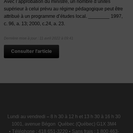
Avec l’approbation du ministre, un nombre d’unités
supérieur à celui prévu au régime pédagogique peut être
attribué à un programme d’études local. ________ 1997,
c. 96, a. 13; 2000, c.24, a. 23.
Dernière mise à jour : 11 avril 2022 à 09:41
Consulter l'article
Lundi au vendredi
–
8 h 30 à 12 h et 13 h 30 à 16 h 30
1001, avenue Bégon Québec (Québec) G1X 3M4
• Téléphone : 418 651-3220 • Sans frais : 1 800 463-