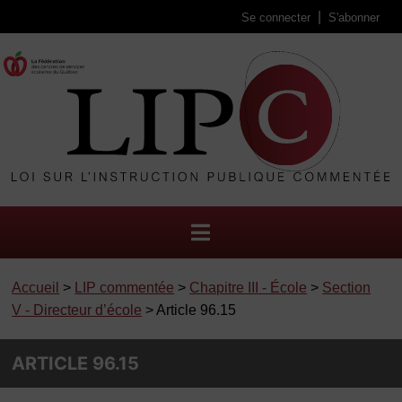
Se connecter
S'abonner
Accueil
>
LIP commentée
>
Chapitre III - École
>
Section
V - Directeur d’école
> Article 96.15
ARTICLE 96.15