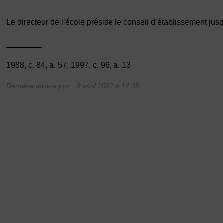
Le directeur de l’école préside le conseil d’établissement jusq
________
1988, c. 84, a. 57; 1997, c. 96, a. 13
Dernière mise à jour : 8 avril 2022 à 14:05