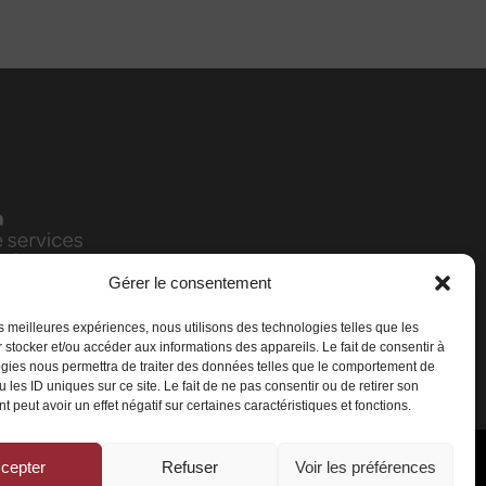
Gérer le consentement
les meilleures expériences, nous utilisons des technologies telles que les
 stocker et/ou accéder aux informations des appareils. Le fait de consentir à
gies nous permettra de traiter des données telles que le comportement de
 les ID uniques sur ce site. Le fait de ne pas consentir ou de retirer son
 peut avoir un effet négatif sur certaines caractéristiques et fonctions.
cepter
Refuser
Voir les préférences