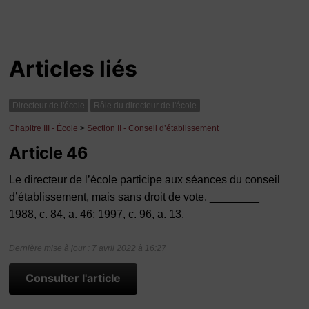
Articles liés
Directeur de l'école
Rôle du directeur de l'école
Chapitre III - École
>
Section II - Conseil d’établissement
Article 46
Le directeur de l’école participe aux séances du conseil
d’établissement, mais sans droit de vote. ________
1988, c. 84, a. 46; 1997, c. 96, a. 13.
Dernière mise à jour : 7 avril 2022 à 16:27
Consulter l'article