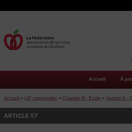
Accueil
À pr
Accueil
>
LIP commentée
>
Chapitre III - École
>
Section II -
ARTICLE 57