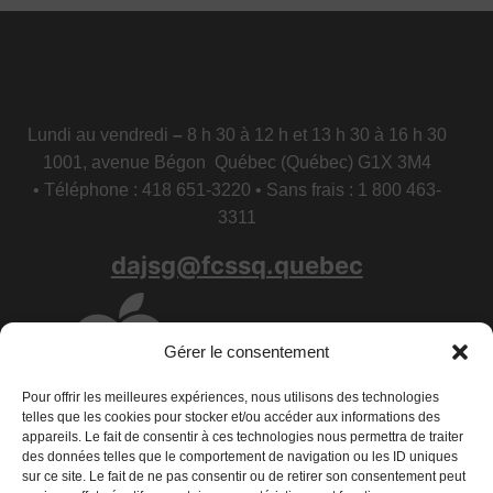
Lundi au vendredi
–
8 h 30 à 12 h et 13 h 30 à 16 h 30
1001, avenue Bégon Québec (Québec) G1X 3M4
• Téléphone : 418 651-3220 • Sans frais : 1 800 463-
3311
dajsg@fcssq.quebec
Gérer le consentement
Pour offrir les meilleures expériences, nous utilisons des technologies
telles que les cookies pour stocker et/ou accéder aux informations des
appareils. Le fait de consentir à ces technologies nous permettra de traiter
des données telles que le comportement de navigation ou les ID uniques
sur ce site. Le fait de ne pas consentir ou de retirer son consentement peut