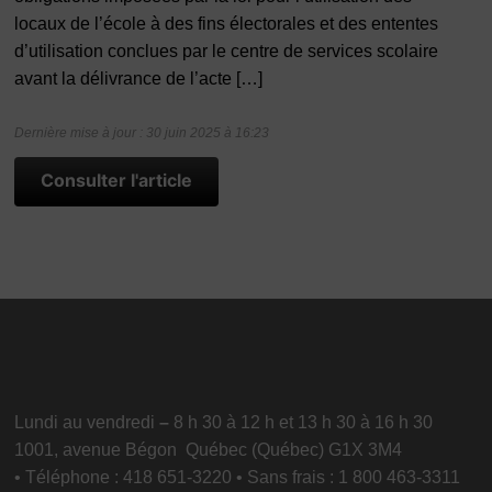
locaux de l’école à des fins électorales et des ententes
d’utilisation conclues par le centre de services scolaire
avant la délivrance de l’acte […]
Dernière mise à jour : 30 juin 2025 à 16:23
Consulter l'article
Lundi au vendredi
–
8 h 30 à 12 h et 13 h 30 à 16 h 30
1001, avenue Bégon Québec (Québec) G1X 3M4
• Téléphone : 418 651-3220 • Sans frais : 1 800 463-3311