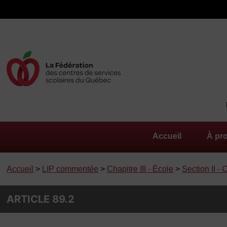
Accueil
À pr
Accueil
>
LIP commentée
>
Chapitre III - École
>
Section II -
ARTICLE 89.2