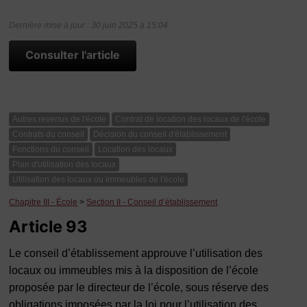
Dernière mise à jour : 30 juin 2025 à 15:04
Consulter l'article
Autres revenus de l'école
Contrat de location des locaux de l'école
Contrats du conseil
Décision du conseil d'établissement
Fonctions du conseil
Location des locaux
Plan d'utilisation des locaux
Utilisation des locaux ou immeubles de l'école
Chapitre III - École
>
Section II - Conseil d’établissement
Article 93
Le conseil d’établissement approuve l’utilisation des
locaux ou immeubles mis à la disposition de l’école
proposée par le directeur de l’école, sous réserve des
obligations imposées par la loi pour l’utilisation des