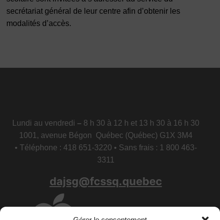
secrétariat général de leur centre afin d’obtenir les
modalités d’accès.
Lundi au vendredi
–
8 h 30 à 12 h et 13 h 30 à 16 h 30
1001, avenue Bégon Québec (Québec) G1X 3M4
• Téléphone : 418 651-3220 • Sans frais : 1 800 463-
3311
dajsg@fcssq.quebec
Gérer le consentement