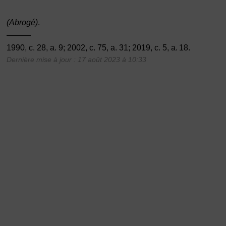
(Abrogé)
.
———
1990, c. 28, a. 9; 2002, c. 75, a. 31; 2019, c. 5, a. 18.
Dernière mise à jour : 17 août 2023 à 10:33