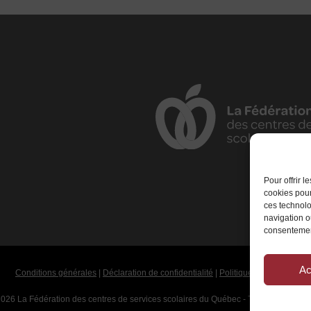
Pour offrir 
cookies pour
ces technolo
navigation ou
consentement
Ac
Conditions générales
|
Déclaration de confidentialité
|
Politique de cookies
026 La Fédération des centres de services scolaires du Québec - Tous droits rése