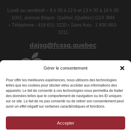
Lundi au vendredi
–
8 h 30 à 12 h et 13 h 30 à 16 h 30
1001, avenue Bégon Québec (Québec) G1X 3M4
• Téléphone : 418 651-3220 • Sans frais : 1 800 463-
3311
dajsg@fcssq.quebec
Gérer le consentement
Pour offrir les meilleures expériences, nous utilisons des technologies
telles que les cookies pour stocker et/ou accéder aux informations des
appareils. Le fait de consentir à ces technologies nous permettra de traiter
des données telles que le comportement de navigation ou les ID uniques
sur ce site. Le fait de ne pas consentir ou de retirer son consentement peut
avoir un effet négatif sur certaines caractéristiques et fonctions.
Accepter
Conditions générales
|
Déclaration de confidentialité
|
Politique de
cookies