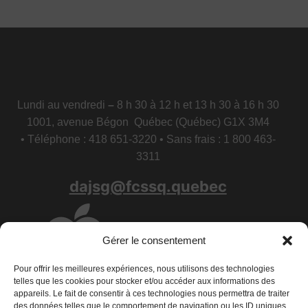
Lundi au vendredi
–
8 h 30 à 12 h et 13 h 30 à 16 h 30
1001, avenue Bégon Québec (Québec) G1X 3M4
• Téléphone : 418 651-3220 • Sans frais : 1 800 463-
3311
dajsg@fcssq.quebec
Gérer le consentement
Pour offrir les meilleures expériences, nous utilisons des technologies
telles que les cookies pour stocker et/ou accéder aux informations des
appareils. Le fait de consentir à ces technologies nous permettra de traiter
des données telles que le comportement de navigation ou les ID uniques