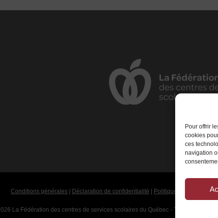
Pour offrir 
cookies pour
ces technolo
navigation ou
consentement
Ac
Conditions générales
|
Déclaration de confidentialité
|
Politique de cookies
026 La Fédération des centres de services scolaires du Québec - Tous droits rése