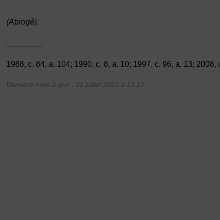
(Abrogé)
.
________
1988, c. 84, a. 104; 1990, c. 8, a. 10; 1997, c. 96, a. 13; 2008, c
Dernière mise à jour : 21 juillet 2023 à 13:17