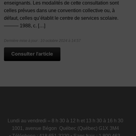
enseignants. Les modalités de cette consultation sont
celles prévues dans une convention collective ou, à
défaut, celles qu’établit le centre de services scolaire.
——— 1988, c. […]
Dernière mise à jour : 10 octobre 2024 à 14:57
Consulter l'article
Lundi au vendredi
–
8 h 30 à 12 h et 13 h 30 à 16 h 30
1001, avenue Bégon Québec (Québec) G1X 3M4
• Téléphone : 418 651-3220 • Sans frais : 1 800 463-