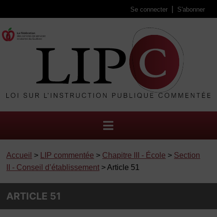
Se connecter
S'abonner
Accueil
>
LIP commentée
>
Chapitre III - École
>
Section
II - Conseil d’établissement
> Article 51
ARTICLE 51