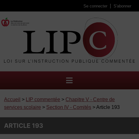
Se connecter
S'abonner
Accueil
>
LIP commentée
>
Chapitre V - Centre de
services scolaire
>
Section IV - Comités
> Article 193
ARTICLE 193