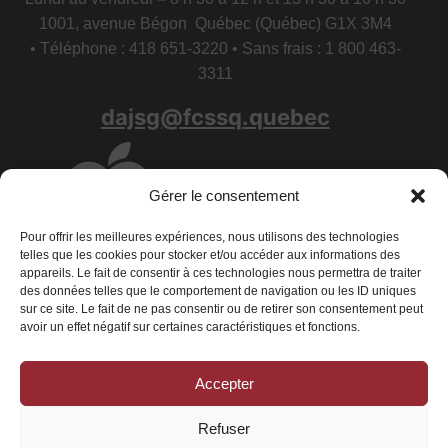
1001, avenue Bégon Québec (Québec) G1X 3M4
• Téléphone : 418 651-3220 • Sans frais : 1 800 463-
3311
dajsg@fcssq.quebec
Gérer le consentement
Pour offrir les meilleures expériences, nous utilisons des technologies
telles que les cookies pour stocker et/ou accéder aux informations des
appareils. Le fait de consentir à ces technologies nous permettra de traiter
des données telles que le comportement de navigation ou les ID uniques
sur ce site. Le fait de ne pas consentir ou de retirer son consentement peut
avoir un effet négatif sur certaines caractéristiques et fonctions.
Accepter
Conditions générales
|
Déclaration de confidentialité
|
Politique de
cookies
Refuser
© 2026 La Fédération des centres de services scolaires du Québec - Tous