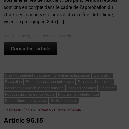
troisième alinéa de l’article 7. Les principes ainsi établis
sont pris en compte dans le cadre de l’approbation du
choix des manuels scolaires et du matériel didactique,
visée au paragraphe 3 du […]
Dernière mise à jour : 11 avril 2022 à 08:56
Consulter l'article
Choix du matériel didactique
Direction pédagogique
Élaboration
Évaluation
Évaluation des apprentissages
Fonctions du directeur
Fonctions du directeur et consultation
Manuels scolaires
Méthodes
Pouvoirs du directeur de l'école
Programme d'études local
Propositions enseignantes
Révision de note
Chapitre III - École
>
Section V - Directeur d’école
Article 96.15