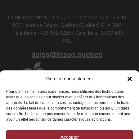
Lundi au vendredi
–
8 h 30 à 12 h et 13 h 30 à 16 h 30
1001, avenue Bégon Québec (Québec) G1X 3M4
• Téléphone : 418 651-3220 • Sans frais : 1 800 463-
3311
dajsg@fcssq.quebec
Gérer le consentement
Pour offrir les meilleures expériences, nous utilisons des technologies
telles que les cookies pour stocker et/ou accéder aux informations des
appareils. Le fait de consentir à ces technologies nous permettra de traiter
des données telles que le comportement de navigation ou les ID uniques
sur ce site. Le fait de ne pas consentir ou de retirer son consentement peut
avoir un effet négatif sur certaines caractéristiques et fonctions.
Accepter
Conditions générales
|
Déclaration de confidentialité
|
Politique de