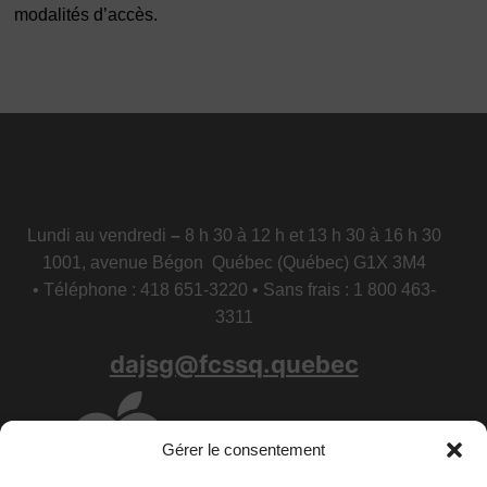
modalités d’accès.
Lundi au vendredi
–
8 h 30 à 12 h et 13 h 30 à 16 h 30
1001, avenue Bégon Québec (Québec) G1X 3M4
• Téléphone : 418 651-3220 • Sans frais : 1 800 463-
3311
dajsg@fcssq.quebec
Gérer le consentement