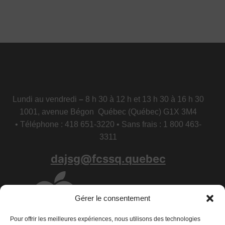
Lundi au vendredi
–
8 h 30 à 12 h et 13 h 30 à 16 h 30
1001, avenue Bégon Québec (Québec) G1X 3M4
• Téléphone : 418 651-3220 • Sans frais : 1 800 463-
3311
dajsg@fcssq.quebec
Gérer le consentement
Pour offrir les meilleures expériences, nous utilisons des technologies