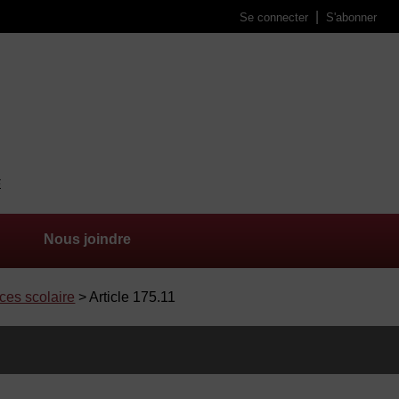
Se connecter
S'abonner
Nous joindre
ices scolaire
> Article 175.11