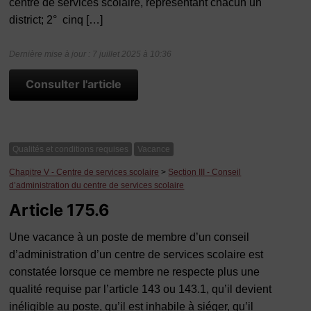
centre de services scolaire, représentant chacun un
district; 2° cinq […]
Dernière mise à jour : 7 juillet 2025 à 10:36
Consulter l'article
Qualités et conditions requises
Vacance
Chapitre V - Centre de services scolaire
>
Section III - Conseil
d’administration du centre de services scolaire
Article 175.6
Une vacance à un poste de membre d’un conseil
d’administration d’un centre de services scolaire est
constatée lorsque ce membre ne respecte plus une
qualité requise par l’article 143 ou 143.1, qu’il devient
inéligible au poste, qu’il est inhabile à siéger, qu’il