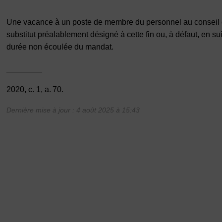
Une vacance à un poste de membre du personnel au conseil d
substitut préalablement désigné à cette fin ou, à défaut, en s
durée non écoulée du mandat.
________
2020, c. 1, a. 70.
Dernière mise à jour : 4 août 2025 à 15:43