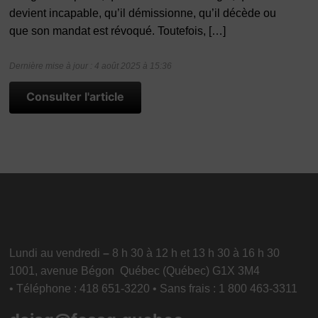
devient incapable, qu’il démissionne, qu’il décède ou
que son mandat est révoqué. Toutefois, […]
Dernière mise à jour : 4 août 2025 à 15:36
Consulter l'article
Lundi au vendredi
–
8 h 30 à 12 h et 13 h 30 à 16 h 30
1001, avenue Bégon Québec (Québec) G1X 3M4
• Téléphone : 418 651-3220 • Sans frais : 1 800 463-3311