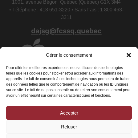
1001, avenue Bégon Québec (Québec) G1X 3M4
• Téléphone : 418 651-3220 • Sans frais : 1 800 463-
3311
dajsg@fcssq.quebec
Gérer le consentement
Pour offrir les meilleures expériences, nous utilisons des technologies
telles que les cookies pour stocker et/ou accéder aux informations des
appareils. Le fait de consentir à ces technologies nous permettra de traiter
des données telles que le comportement de navigation ou les ID uniques
sur ce site. Le fait de ne pas consentir ou de retirer son consentement peut
avoir un effet négatif sur certaines caractéristiques et fonctions.
Accepter
Conditions générales
|
Déclaration de confidentialité
|
Politique de
cookies
Refuser
© 2026 La Fédération des centres de services scolaires du Québec - Tous
droits réservés