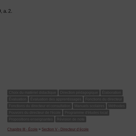
, a. 2.
Choix du matériel didactique
Direction pédagogique
Élaboration
Évaluation
Évaluation des apprentissages
Fonctions du directeur
Fonctions du directeur et consultation
Manuels scolaires
Méthodes
Pouvoirs du directeur de l'école
Programme d'études local
Propositions enseignantes
Révision de note
Chapitre III - École
>
Section V - Directeur d’école