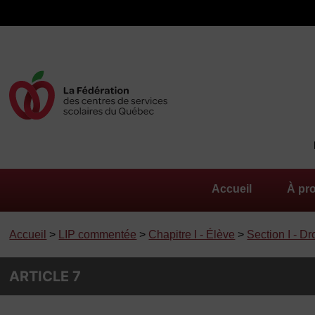
Accueil
À pr
Accueil
>
LIP commentée
>
Chapitre I - Élève
>
Section I - Dr
ARTICLE 7