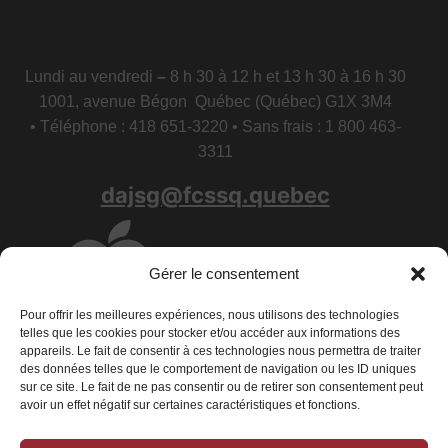
Lundi au vendredi
–
8 h 30 à 12 h et 13 h 30 à 16 h 30
1001, avenue Bégon Québec (Québec) G1X 3M4
• Téléphone : 418 651-3220 • Sans frais : 1 800 463-
3311
dajsg@fcssq.quebec
Gérer le consentement
Pour offrir les meilleures expériences, nous utilisons des technologies
telles que les cookies pour stocker et/ou accéder aux informations des
appareils. Le fait de consentir à ces technologies nous permettra de traiter
des données telles que le comportement de navigation ou les ID uniques
sur ce site. Le fait de ne pas consentir ou de retirer son consentement peut
avoir un effet négatif sur certaines caractéristiques et fonctions.