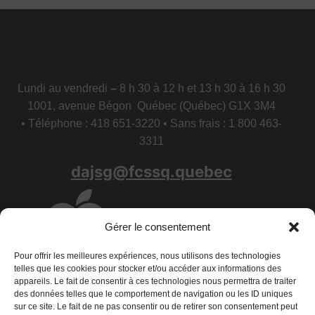
Lundi au vendredi
–
8 h 30 à 12 h et 13 h 30 à 16 h 30
1001, avenue Bégon Québec (Québec) G1X 3M4
• Téléphone : 418 651-3220 • Sans frais : 1 800 463-
3311
dajsg@fcssq.quebec
Gérer le consentement
Pour offrir les meilleures expériences, nous utilisons des technologies
telles que les cookies pour stocker et/ou accéder aux informations des
appareils. Le fait de consentir à ces technologies nous permettra de traiter
des données telles que le comportement de navigation ou les ID uniques
sur ce site. Le fait de ne pas consentir ou de retirer son consentement peut