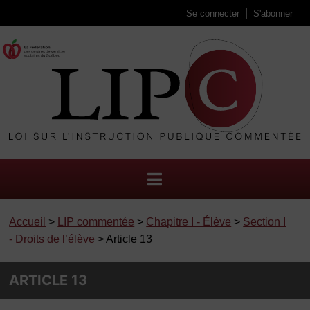
Se connecter
S'abonner
Accueil
>
LIP commentée
>
Chapitre I - Élève
>
Section I
- Droits de l’élève
> Article 13
ARTICLE 13