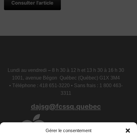
Consulter l'article
Lundi au vendredi
–
8 h 30 à 12 h et 13 h 30 à 16 h 30
1001, avenue Bégon Québec (Québec) G1X 3M4
• Téléphone : 418 651-3220 • Sans frais : 1 800 463-
3311
dajsg@fcssq.quebec
Gérer le consentement