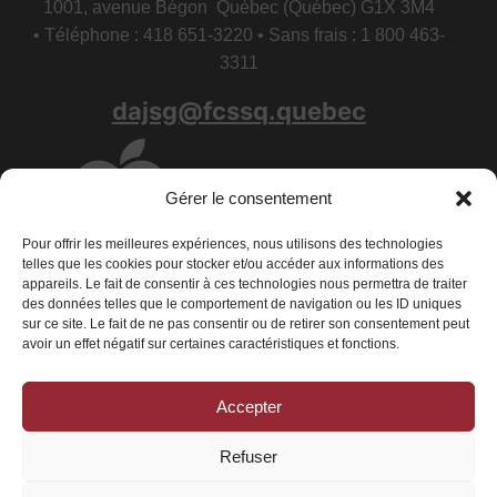
1001, avenue Bégon Québec (Québec) G1X 3M4
• Téléphone : 418 651-3220 • Sans frais : 1 800 463-
3311
dajsg@fcssq.quebec
Gérer le consentement
Pour offrir les meilleures expériences, nous utilisons des technologies
telles que les cookies pour stocker et/ou accéder aux informations des
appareils. Le fait de consentir à ces technologies nous permettra de traiter
des données telles que le comportement de navigation ou les ID uniques
sur ce site. Le fait de ne pas consentir ou de retirer son consentement peut
avoir un effet négatif sur certaines caractéristiques et fonctions.
Accepter
Conditions générales
|
Déclaration de confidentialité
|
Politique de
cookies
Refuser
© 2026 La Fédération des centres de services scolaires du Québec - Tous
droits réservés