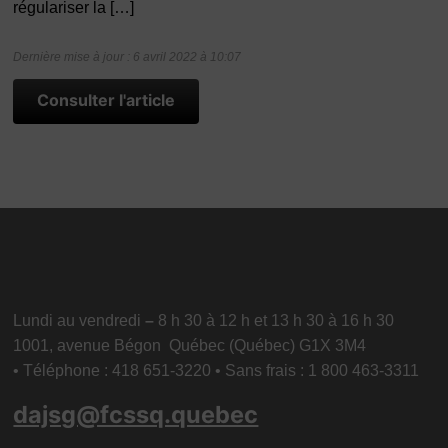
régulariser la […]
Dernière mise à jour : 6 avril 2022 à 10:07
Consulter l'article
Lundi au vendredi
–
8 h 30 à 12 h et 13 h 30 à 16 h 30
1001, avenue Bégon Québec (Québec) G1X 3M4
• Téléphone : 418 651-3220 • Sans frais : 1 800 463-3311
dajsg@fcssq.quebec