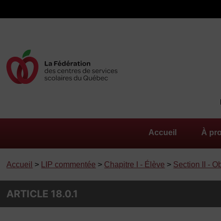
Accueil
À pr
Accueil
>
LIP commentée
>
Chapitre I - Élève
>
Section II - O
ARTICLE 18.0.1