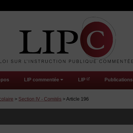
opos
LIP commentée
LIP
Publications
colaire
>
Section IV - Comités
> Article 196