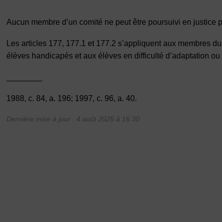
Aucun membre d’un comité ne peut être poursuivi en justice p
Les articles 177, 177.1 et 177.2 s’appliquent aux membres du
élèves handicapés et aux élèves en difficulté d’adaptation o
________
1988, c. 84, a. 196; 1997, c. 96, a. 40.
Dernière mise à jour : 4 août 2025 à 16:30