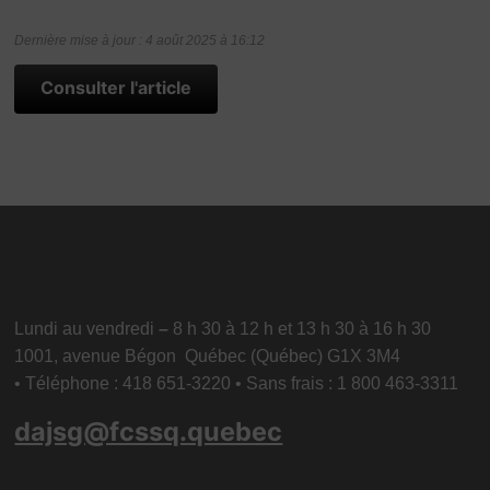
Dernière mise à jour : 4 août 2025 à 16:12
Consulter l'article
Lundi au vendredi
–
8 h 30 à 12 h et 13 h 30 à 16 h 30
1001, avenue Bégon Québec (Québec) G1X 3M4
• Téléphone : 418 651-3220 • Sans frais : 1 800 463-3311
dajsg@fcssq.quebec