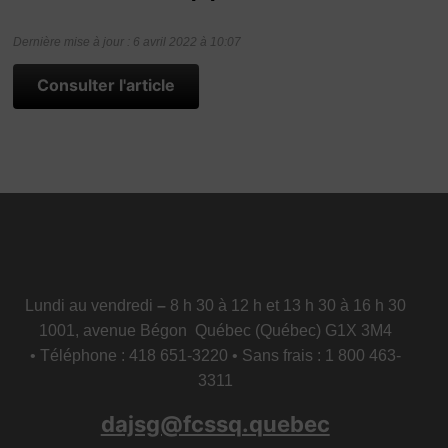
Dernière mise à jour : 6 avril 2022 à 10:07
Consulter l'article
Lundi au vendredi
–
8 h 30 à 12 h et 13 h 30 à 16 h 30
1001, avenue Bégon Québec (Québec) G1X 3M4
• Téléphone : 418 651-3220 • Sans frais : 1 800 463-
3311
dajsg@fcssq.quebec