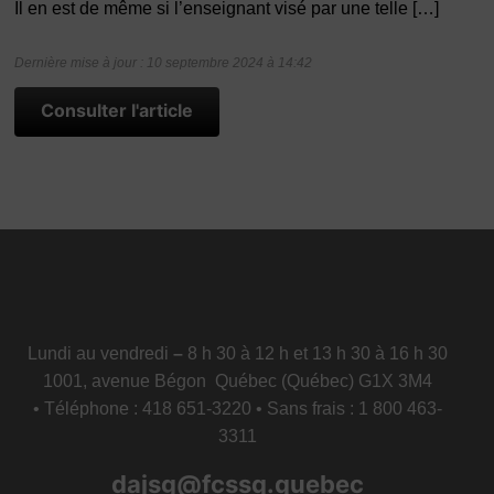
Il en est de même si l’enseignant visé par une telle […]
Dernière mise à jour : 10 septembre 2024 à 14:42
Consulter l'article
Lundi au vendredi
–
8 h 30 à 12 h et 13 h 30 à 16 h 30
1001, avenue Bégon Québec (Québec) G1X 3M4
• Téléphone : 418 651-3220 • Sans frais : 1 800 463-
3311
dajsg@fcssq.quebec