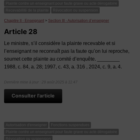
Plainte contre un enseignant pour faute grave ou acte dérogatoire
Recevabilité de la plainte
Révocation ou suspension
Chapitre II - Enseignant
>
Section III - Autorisation d’enseigner
Article 28
Le ministre, s’il considère la plainte recevable et si
l’enseignant ne reconnaît pas la faute qu’on lui reproche,
soumet cette plainte au comité d’enquête. ________
1988, c. 84, a. 28; 1997, c. 43, a. 316 , 2024, c. 9, a. 4.
Dernière mise à jour : 29 août 2025 à 11:47
Consulter l'article
Autorisation d'enseigner
Fonctions suspendues
Plainte contre un enseignant pour faute grave ou acte dérogatoire
Révocation ou suspension