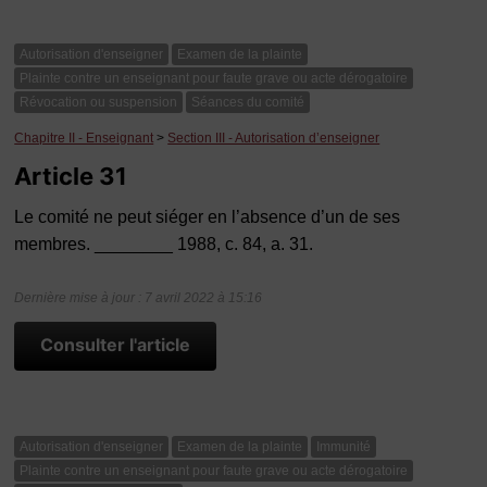
Autorisation d'enseigner
Examen de la plainte
Plainte contre un enseignant pour faute grave ou acte dérogatoire
Révocation ou suspension
Séances du comité
Chapitre II - Enseignant
>
Section III - Autorisation d’enseigner
Article 31
Le comité ne peut siéger en l’absence d’un de ses
membres. ________ 1988, c. 84, a. 31.
Dernière mise à jour : 7 avril 2022 à 15:16
Consulter l'article
Autorisation d'enseigner
Examen de la plainte
Immunité
Plainte contre un enseignant pour faute grave ou acte dérogatoire