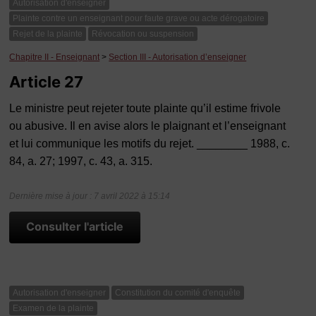
Autorisation d'enseigner
Plainte contre un enseignant pour faute grave ou acte dérogatoire
Rejet de la plainte
Révocation ou suspension
Chapitre II - Enseignant
>
Section III - Autorisation d’enseigner
Article 27
Le ministre peut rejeter toute plainte qu’il estime frivole
ou abusive. Il en avise alors le plaignant et l’enseignant
et lui communique les motifs du rejet. ________ 1988, c.
84, a. 27; 1997, c. 43, a. 315.
Dernière mise à jour : 7 avril 2022 à 15:14
Consulter l'article
Autorisation d'enseigner
Constitution du comité d'enquête
Examen de la plainte