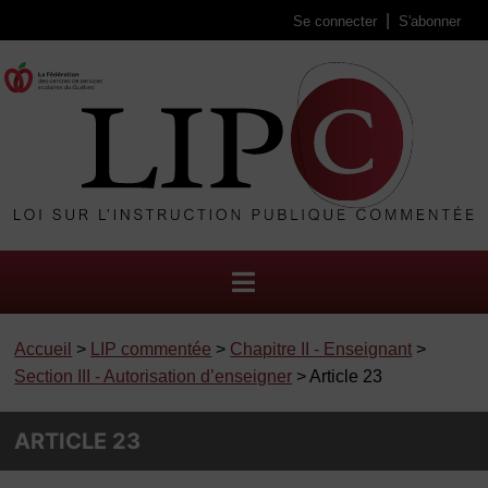
Se connecter
S'abonner
Accueil
>
LIP commentée
>
Chapitre II - Enseignant
>
Section III - Autorisation d’enseigner
> Article 23
ARTICLE 23