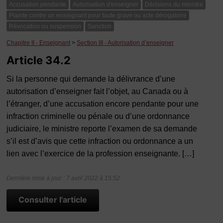
Accusation pendante
Autorisation d'enseigner
Décisions du ministre
Plainte contre un enseignant pour faute grave ou acte dérogatoire
Révocation ou suspension
Sanction
Chapitre II - Enseignant
>
Section III - Autorisation d’enseigner
Article 34.2
Si la personne qui demande la délivrance d’une
autorisation d’enseigner fait l’objet, au Canada ou à
l’étranger, d’une accusation encore pendante pour une
infraction criminelle ou pénale ou d’une ordonnance
judiciaire, le ministre reporte l’examen de sa demande
s’il est d’avis que cette infraction ou ordonnance a un
lien avec l’exercice de la profession enseignante. […]
Dernière mise à jour : 7 avril 2022 à 15:52
Consulter l'article