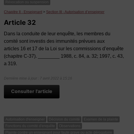
Révocation ou suspension
Chapitre II - Enseignant
>
Section III - Autorisation d’enseigner
Article 32
Dans la conduite de leur enquête, les membres du
comité sont investis des immunités prévues aux
articles 16 et 17 de la Loi sur les commissions d’enquête
(chapitre C‑37). ________ 1988, c. 84, a. 32; 1997, c. 43,
a 319.
Dernière mise à jour : 7 avril 2022 à 15:16
Consulter l'article
Autorisation d'enseigner
Décision du comité
Examen de la plainte
Fonctions du comité d'enquête
Observations
Plainte contre un enseignant pour faute grave ou acte dérogatoire