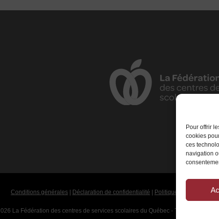
Pour offrir 
cookies pour
ces technolo
navigation ou
consentement
Ac
Conditions générales
|
Déclaration de confidentialité
|
Politique de cookies
026 La Fédération des centres de services scolaires du Québec - Tous droits rése